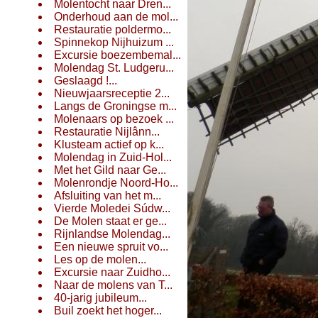
Molentocht naar Dren...
Onderhoud aan de mol...
Restauratie poldermo...
Spinnekop Nijhuizum ...
Excursie boezembemal...
Molendag St. Ludgeru...
Geslaagd !...
Nieuwjaarsreceptie 2...
Langs de Groningse m...
Molenaars op bezoek ...
Restauratie Nijlânn...
Klusteam actief op k...
Molendag in Zuid-Hol...
Met het Gild naar Ge...
Molenrondje Noord-Ho...
Afsluiting van het m...
Vierde Moledei Súdw...
De Molen staat er ge...
Rijnlandse Molendag...
Een nieuwe spruit vo...
Les op de molen...
Excursie naar Zuidho...
Naar de molens van T...
40-jarig jubileum...
Buil zoekt het hoger...