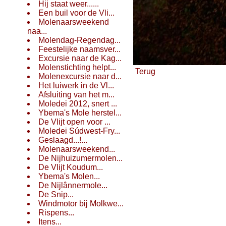
Hij staat weer......
Een buil voor de Vli...
Molenaarsweekend
naa...
Molendag-Regendag...
Feestelijke naamsver...
Excursie naar de Kag...
Molenstichting helpt...
Terug
Molenexcursie naar d...
Het luiwerk in de Vl...
Afsluiting van het m...
Moledei 2012, snert ...
Ybema's Mole herstel...
De Vlijt open voor ...
Moledei Súdwest-Fry...
Geslaagd...!...
Molenaarsweekend...
De Nijhuizumermolen...
De Vlijt Koudum...
Ybema's Molen...
De Nijlânnermole...
De Snip...
Windmotor bij Molkwe...
Rispens...
Itens...