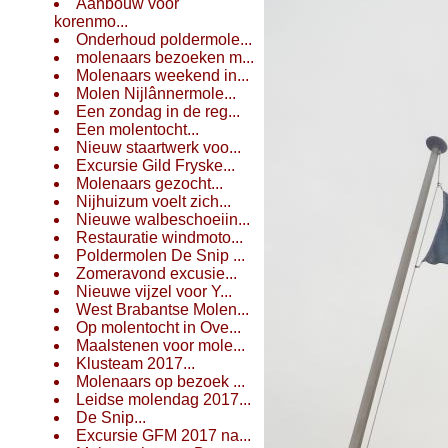
Aanbouw voor
korenmo...
Onderhoud poldermole...
molenaars bezoeken m...
Molenaars weekend in...
Molen Nijlânnermole...
Een zondag in de reg...
Een molentocht...
Nieuw staartwerk voo...
Excursie Gild Fryske...
Molenaars gezocht...
Nijhuizum voelt zich...
Nieuwe walbeschoeiin...
Restauratie windmoto...
Poldermolen De Snip ...
Zomeravond excusie...
Nieuwe vijzel voor Y...
West Brabantse Molen...
Op molentocht in Ove...
Maalstenen voor mole...
Klusteam 2017...
Molenaars op bezoek ...
Leidse molendag 2017...
De Snip...
Excursie GFM 2017 na...