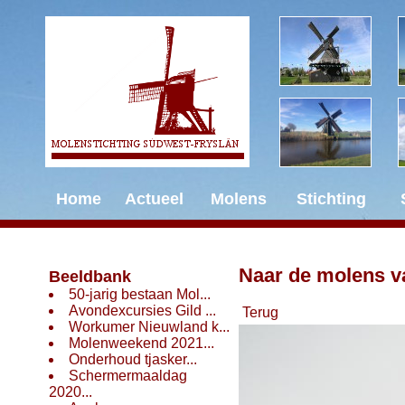
Home
Actueel
Molens
Stichting
Naar de molens v
Beeldbank
50-jarig bestaan Mol...
Avondexcursies Gild ...
Terug
Workumer Nieuwland k...
Molenweekend 2021...
Onderhoud tjasker...
Schermermaaldag
2020...