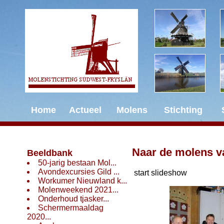
Home
Actueel
Molens
Stichting
Naar de molens v
Beeldbank
50-jarig bestaan Mol...
Avondexcursies Gild ...
start slideshow
Workumer Nieuwland k...
Molenweekend 2021...
Onderhoud tjasker...
Schermermaaldag
2020...