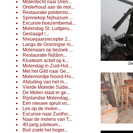
Molentocht naar Dren...
Onderhoud aan de mol...
Restauratie poldermo...
Spinnekop Nijhuizum ...
Excursie boezembemal...
Molendag St. Ludgeru...
Geslaagd !...
Nieuwjaarsreceptie 2...
Langs de Groningse m...
Molenaars op bezoek ...
Restauratie Nijlânn...
Klusteam actief op k...
De
Molendag in Zuid-Hol...
Met het Gild naar Ge...
Molenrondje Noord-Ho...
Afsluiting van het m...
Vierde Moledei Súdw...
De Molen staat er ge...
Rijnlandse Molendag...
Een nieuwe spruit vo...
Les op de molen...
Excursie naar Zuidho...
Naar de molens van T...
40-jarig jubileum...
Buil zoekt het hoger...