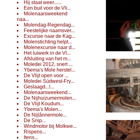
Hij staat weer......
Een buil voor de Vli...
Molenaarsweekend
naa...
Molendag-Regendag...
Feestelijke naamsver...
Excursie naar de Kag...
Molenstichting helpt...
Molenexcursie naar d...
Het luiwerk in de Vl...
Afsluiting van het m...
Moledei 2012, snert ...
Ybema's Mole herstel...
De Vlijt open voor ...
Moledei Súdwest-Fry...
Geslaagd...!...
Molenaarsweekend...
De Nijhuizumermolen...
De Vlijt Koudum...
Ybema's Molen...
De Nijlânnermole...
De Snip...
Windmotor bij Molkwe...
Rispens...
Itens...