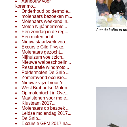
Aanbouw voor
korenmo...
Onderhoud poldermole...
molenaars bezoeken m...
Molenaars weekend in...
Molen Nijlânnermole...
Aan de koffie in d
Een zondag in de reg...
Een molentocht...
Nieuw staartwerk voo...
Excursie Gild Fryske...
Molenaars gezocht...
Nijhuizum voelt zich...
Nieuwe walbeschoeiin...
Restauratie windmoto...
Poldermolen De Snip ...
Zomeravond excusie...
Nieuwe vijzel voor Y...
West Brabantse Molen...
Op molentocht in Ove...
Maalstenen voor mole...
Klusteam 2017...
Molenaars op bezoek ...
Leidse molendag 2017...
De Snip...
Excursie GFM 2017 na...