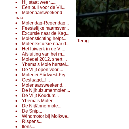
Hij staat weer......
Een buil voor de Vli...
Molenaarsweekend
naa...
Molendag-Regendag...
Feestelijke naamsver...
Excursie naar de Kag...
Molenstichting helpt...
Terug
Molenexcursie naar d...
Het luiwerk in de Vl...
Afsluiting van het m...
Moledei 2012, snert ...
Ybema's Mole herstel...
De Vlijt open voor ...
Moledei Súdwest-Fry...
Geslaagd...!...
Molenaarsweekend...
De Nijhuizumermolen...
De Vlijt Koudum...
Ybema's Molen...
De Nijlânnermole...
De Snip...
Windmotor bij Molkwe...
Rispens...
Itens...