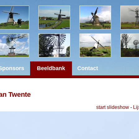
Sponsors
Beeldbank
Contact
an Twente
start slideshow
-
Lij