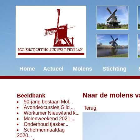
Home
Actueel
Molens
Stichting
Naar de molens v
Beeldbank
50-jarig bestaan Mol...
Avondexcursies Gild ...
Terug
Workumer Nieuwland k...
Molenweekend 2021...
Onderhoud tjasker...
Schermermaaldag
2020...