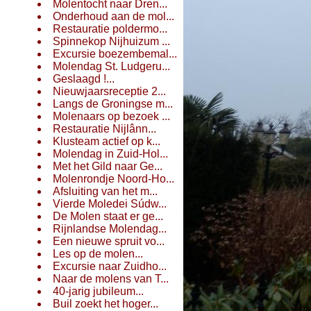
Molentocht naar Dren...
Onderhoud aan de mol...
Restauratie poldermo...
Spinnekop Nijhuizum ...
Excursie boezembemal...
Molendag St. Ludgeru...
Geslaagd !...
Nieuwjaarsreceptie 2...
Langs de Groningse m...
Molenaars op bezoek ...
Restauratie Nijlânn...
Klusteam actief op k...
Molendag in Zuid-Hol...
Met het Gild naar Ge...
Molenrondje Noord-Ho...
Afsluiting van het m...
Vierde Moledei Súdw...
De Molen staat er ge...
Rijnlandse Molendag...
Een nieuwe spruit vo...
Les op de molen...
Excursie naar Zuidho...
Naar de molens van T...
40-jarig jubileum...
Buil zoekt het hoger...