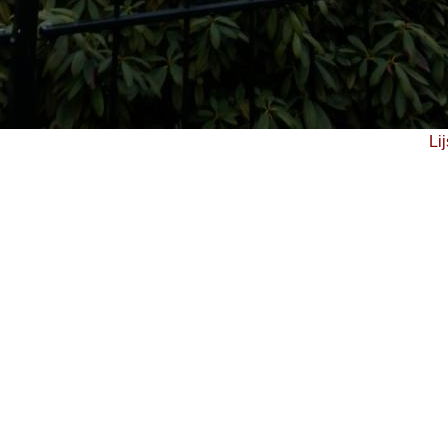
start slideshow
-
Lij