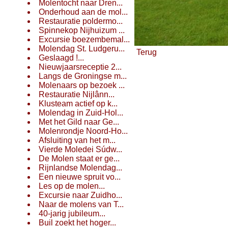
Molentocht naar Dren...
Onderhoud aan de mol...
Restauratie poldermo...
Spinnekop Nijhuizum ...
Excursie boezembemal...
Molendag St. Ludgeru...
Terug
Geslaagd !...
Nieuwjaarsreceptie 2...
Langs de Groningse m...
Molenaars op bezoek ...
Restauratie Nijlânn...
Klusteam actief op k...
Molendag in Zuid-Hol...
Met het Gild naar Ge...
Molenrondje Noord-Ho...
Afsluiting van het m...
Vierde Moledei Súdw...
De Molen staat er ge...
Rijnlandse Molendag...
Een nieuwe spruit vo...
Les op de molen...
Excursie naar Zuidho...
Naar de molens van T...
40-jarig jubileum...
Buil zoekt het hoger...