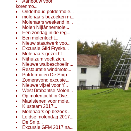
Aanbouw voor
korenmo...
Onderhoud poldermole...
molenaars bezoeken m...
Molenaars weekend in...
Molen Nijlânnermole...
Een zondag in de reg...
Een molentocht...
Nieuw staartwerk voo...
Excursie Gild Fryske...
Molenaars gezocht...
Nijhuizum voelt zich...
Nieuwe walbeschoeiin...
Restauratie windmoto...
Poldermolen De Snip ...
Zomeravond excusie...
Nieuwe vijzel voor Y...
West Brabantse Molen...
Op molentocht in Ove...
Maalstenen voor mole...
Klusteam 2017...
Molenaars op bezoek ...
Leidse molendag 2017...
De Snip...
Excursie GFM 2017 na...