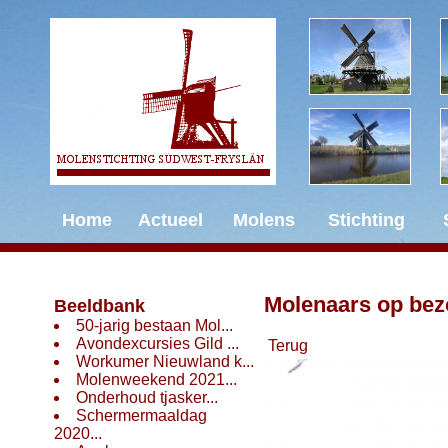
Home
Actueel
Molens
Stichting
Molenaars op bez
Beeldbank
50-jarig bestaan Mol...
Avondexcursies Gild ...
Terug
Workumer Nieuwland k...
Molenweekend 2021...
Onderhoud tjasker...
Schermermaaldag
2020...