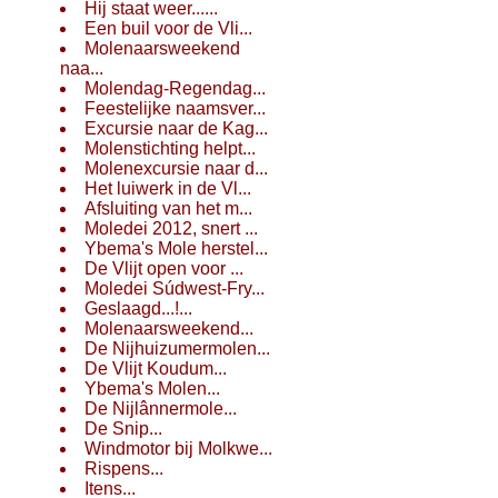
Hij staat weer......
Een buil voor de Vli...
Molenaarsweekend
naa...
Molendag-Regendag...
Feestelijke naamsver...
Excursie naar de Kag...
Molenstichting helpt...
Molenexcursie naar d...
Het luiwerk in de Vl...
Afsluiting van het m...
Moledei 2012, snert ...
Ybema's Mole herstel...
De Vlijt open voor ...
Moledei Súdwest-Fry...
Geslaagd...!...
Molenaarsweekend...
De Nijhuizumermolen...
De Vlijt Koudum...
Ybema's Molen...
De Nijlânnermole...
De Snip...
Windmotor bij Molkwe...
Rispens...
Itens...