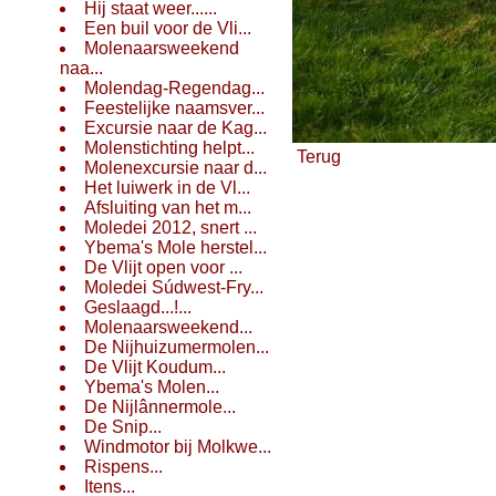
Hij staat weer......
Een buil voor de Vli...
Molenaarsweekend
naa...
Molendag-Regendag...
Feestelijke naamsver...
Excursie naar de Kag...
Molenstichting helpt...
Terug
Molenexcursie naar d...
Het luiwerk in de Vl...
Afsluiting van het m...
Moledei 2012, snert ...
Ybema's Mole herstel...
De Vlijt open voor ...
Moledei Súdwest-Fry...
Geslaagd...!...
Molenaarsweekend...
De Nijhuizumermolen...
De Vlijt Koudum...
Ybema's Molen...
De Nijlânnermole...
De Snip...
Windmotor bij Molkwe...
Rispens...
Itens...