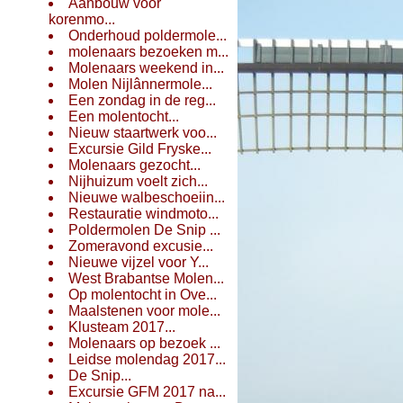
Aanbouw voor
korenmo...
Onderhoud poldermole...
molenaars bezoeken m...
Molenaars weekend in...
Molen Nijlânnermole...
Een zondag in de reg...
Een molentocht...
Nieuw staartwerk voo...
Excursie Gild Fryske...
Molenaars gezocht...
Nijhuizum voelt zich...
Nieuwe walbeschoeiin...
Restauratie windmoto...
Poldermolen De Snip ...
Zomeravond excusie...
Nieuwe vijzel voor Y...
West Brabantse Molen...
Op molentocht in Ove...
Maalstenen voor mole...
Klusteam 2017...
Molenaars op bezoek ...
Leidse molendag 2017...
De Snip...
Excursie GFM 2017 na...