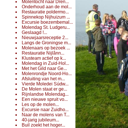
Molentocht naar Dren...
Onderhoud aan de mol...
Restauratie poldermo...
Spinnekop Nijhuizum ...
Excursie boezembemal...
Molendag St. Ludgeru...
Geslaagd !...
Nieuwjaarsreceptie 2...
Langs de Groningse m...
Molenaars op bezoek ...
Restauratie Nijlânn...
Klusteam actief op k...
Molendag in Zuid-Hol...
Met het Gild naar Ge...
Molenrondje Noord-Ho...
Afsluiting van het m...
Vierde Moledei Súdw...
De Molen staat er ge...
Rijnlandse Molendag...
Een nieuwe spruit vo...
Les op de molen...
Excursie naar Zuidho...
Naar de molens van T...
40-jarig jubileum...
Buil zoekt het hoger...