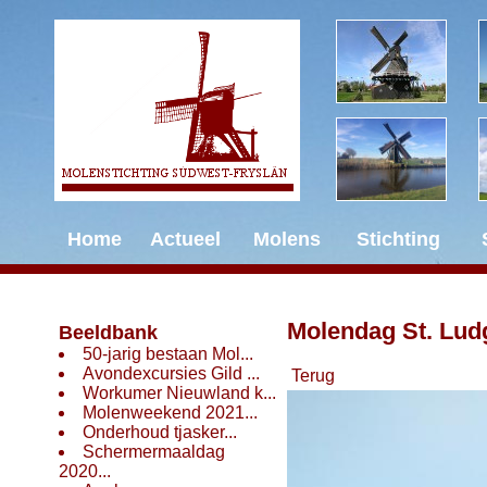
Home
Actueel
Molens
Stichting
Molendag St. Lud
Beeldbank
50-jarig bestaan Mol...
Avondexcursies Gild ...
Terug
Workumer Nieuwland k...
Molenweekend 2021...
Onderhoud tjasker...
Schermermaaldag
2020...