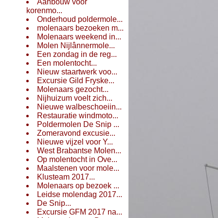
Aanbouw voor
korenmo...
Onderhoud poldermole...
molenaars bezoeken m...
Molenaars weekend in...
Molen Nijlânnermole...
Een zondag in de reg...
Een molentocht...
Nieuw staartwerk voo...
Excursie Gild Fryske...
Molenaars gezocht...
Nijhuizum voelt zich...
Nieuwe walbeschoeiin...
Restauratie windmoto...
Poldermolen De Snip ...
Zomeravond excusie...
Nieuwe vijzel voor Y...
West Brabantse Molen...
Op molentocht in Ove...
Maalstenen voor mole...
Klusteam 2017...
Molenaars op bezoek ...
Leidse molendag 2017...
De Snip...
Excursie GFM 2017 na...