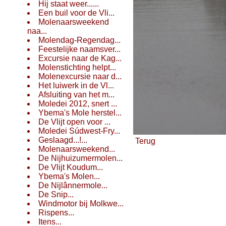
Hij staat weer......
Een buil voor de Vli...
Molenaarsweekend
naa...
Molendag-Regendag...
Feestelijke naamsver...
Excursie naar de Kag...
Molenstichting helpt...
Molenexcursie naar d...
Het luiwerk in de Vl...
Afsluiting van het m...
Moledei 2012, snert ...
Ybema's Mole herstel...
De Vlijt open voor ...
Moledei Súdwest-Fry...
Geslaagd...!...
Terug
Molenaarsweekend...
De Nijhuizumermolen...
De Vlijt Koudum...
Ybema's Molen...
De Nijlânnermole...
De Snip...
Windmotor bij Molkwe...
Rispens...
Itens...