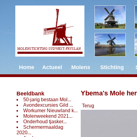
Home
Actueel
Molens
Stichting
Ybema's Mole her
Beeldbank
50-jarig bestaan Mol...
Avondexcursies Gild ...
Terug
Workumer Nieuwland k...
Molenweekend 2021...
Onderhoud tjasker...
Schermermaaldag
2020...