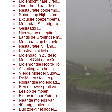
Molentocht naar Dren...
Onderhoud aan de mol...
Restauratie poldermo...
Spinnekop Nijhuizum ...
Excursie boezembemal...
Molendag St. Ludgeru...
Geslaagd !...
Nieuwjaarsreceptie 2...
Langs de Groningse m...
Molenaars op bezoek ...
Restauratie Nijlânn...
Klusteam actief op k...
Molendag in Zuid-Hol...
Met het Gild naar Ge...
Molenrondje Noord-Ho...
Afsluiting van het m...
Vierde Moledei Súdw...
De Molen staat er ge...
Rijnlandse Molendag...
Een nieuwe spruit vo...
Les op de molen...
Excursie naar Zuidho...
Naar de molens van T...
40-jarig jubileum...
Buil zoekt het hoger...