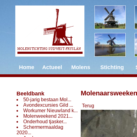
Home
Actueel
Molens
Stichting
Molenaarsweeke
Beeldbank
50-jarig bestaan Mol...
Avondexcursies Gild ...
Terug
Workumer Nieuwland k...
Molenweekend 2021...
Onderhoud tjasker...
Schermermaaldag
2020...