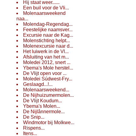
Hij staat weer......
Een buil voor de Vli...
Molenaarsweekend
naa...
Molendag-Regendag...
Feestelijke naamsver...
Excursie naar de Kag...
Molenstichting helpt...
Molenexcursie naar d...
Het luiwerk in de Vl...
Afsluiting van het m...
Moledei 2012, snert ...
Ybema's Mole herstel...
De Vlijt open voor ...
Moledei Súdwest-Fry...
Geslaagd...!...
Molenaarsweekend...
De Nijhuizumermolen...
De Vlijt Koudum...
Ybema's Molen...
De Nijlânnermole...
De Snip...
Windmotor bij Molkwe...
Rispens...
Itens...