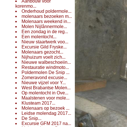
Aanbouw voor
korenmo...
Onderhoud poldermole...
molenaars bezoeken m...
Molenaars weekend in...
Molen Nijlânnermole...
Een zondag in de reg...
Een molentocht...
Nieuw staartwerk voo...
Excursie Gild Fryske...
Molenaars gezocht...
Nijhuizum voelt zich...
Nieuwe walbeschoeiin...
Restauratie windmoto...
Poldermolen De Snip ...
Zomeravond excusie...
Nieuwe vijzel voor Y...
West Brabantse Molen...
Op molentocht in Ove...
Maalstenen voor mole...
Klusteam 2017...
Molenaars op bezoek ...
Leidse molendag 2017...
De Snip...
Excursie GFM 2017 na...