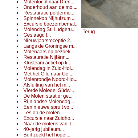
Molentocht naar Dren...
Onderhoud aan de mol...
Restauratie poldermo...
Spinnekop Nijhuizum ...
Excursie boezembemal...
Molendag St. Ludgeru...
Terug
Geslaagd !...
Nieuwjaarsreceptie 2...
Langs de Groningse m...
Molenaars op bezoek ...
Restauratie Nijlânn...
Klusteam actief op k...
Molendag in Zuid-Hol...
Met het Gild naar Ge...
Molenrondje Noord-Ho...
Afsluiting van het m...
Vierde Moledei Súdw...
De Molen staat er ge...
Rijnlandse Molendag...
Een nieuwe spruit vo...
Les op de molen...
Excursie naar Zuidho...
Naar de molens van T...
40-jarig jubileum...
Buil zoekt het hoger...