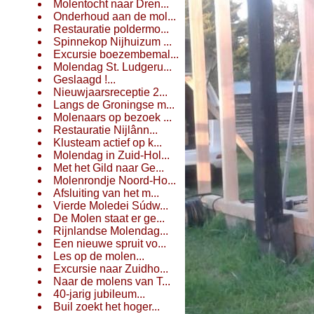
Molentocht naar Dren...
Onderhoud aan de mol...
Restauratie poldermo...
Spinnekop Nijhuizum ...
Excursie boezembemal...
Molendag St. Ludgeru...
Geslaagd !...
Nieuwjaarsreceptie 2...
Langs de Groningse m...
Molenaars op bezoek ...
Restauratie Nijlânn...
Klusteam actief op k...
Molendag in Zuid-Hol...
Met het Gild naar Ge...
Molenrondje Noord-Ho...
Afsluiting van het m...
Vierde Moledei Súdw...
De Molen staat er ge...
Rijnlandse Molendag...
Een nieuwe spruit vo...
Les op de molen...
Excursie naar Zuidho...
Naar de molens van T...
40-jarig jubileum...
Buil zoekt het hoger...