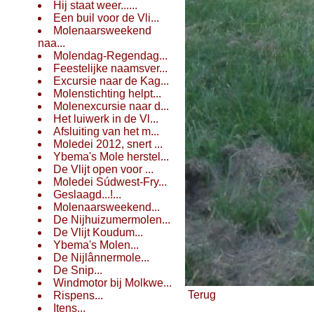
Hij staat weer......
Een buil voor de Vli...
Molenaarsweekend
naa...
Molendag-Regendag...
Feestelijke naamsver...
Excursie naar de Kag...
Molenstichting helpt...
Molenexcursie naar d...
Het luiwerk in de Vl...
Afsluiting van het m...
Moledei 2012, snert ...
Ybema's Mole herstel...
De Vlijt open voor ...
Moledei Súdwest-Fry...
Geslaagd...!...
Molenaarsweekend...
De Nijhuizumermolen...
De Vlijt Koudum...
Ybema's Molen...
De Nijlânnermole...
De Snip...
Windmotor bij Molkwe...
Terug
Rispens...
Itens...