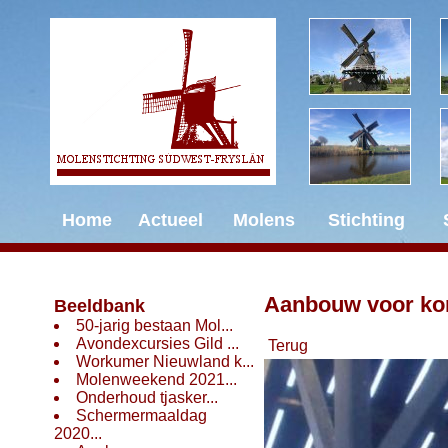
Home
Actueel
Molens
Stichting
Aanbouw voor kor
Beeldbank
50-jarig bestaan Mol...
Avondexcursies Gild ...
Terug
Workumer Nieuwland k...
Molenweekend 2021...
Onderhoud tjasker...
Schermermaaldag
2020...