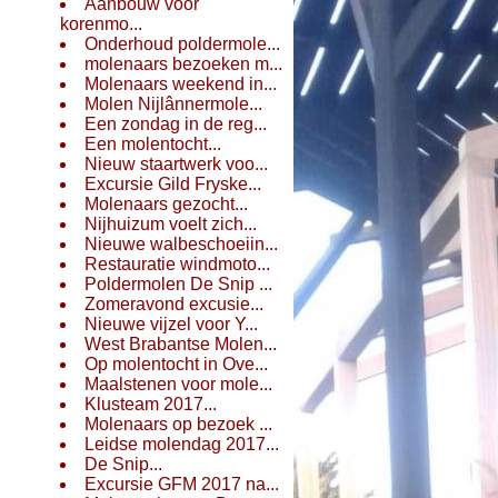
Aanbouw voor
korenmo...
Onderhoud poldermole...
molenaars bezoeken m...
Molenaars weekend in...
Molen Nijlânnermole...
Een zondag in de reg...
Een molentocht...
Nieuw staartwerk voo...
Excursie Gild Fryske...
Molenaars gezocht...
Nijhuizum voelt zich...
Nieuwe walbeschoeiin...
Restauratie windmoto...
Poldermolen De Snip ...
Zomeravond excusie...
Nieuwe vijzel voor Y...
West Brabantse Molen...
Op molentocht in Ove...
Maalstenen voor mole...
Klusteam 2017...
Molenaars op bezoek ...
Leidse molendag 2017...
De Snip...
Excursie GFM 2017 na...