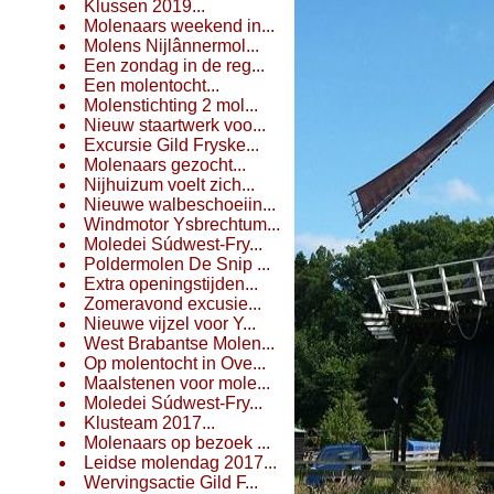
Klussen 2019...
Molenaars weekend in...
Molens Nijlânnermol...
Een zondag in de reg...
Een molentocht...
Molenstichting 2 mol...
Nieuw staartwerk voo...
Excursie Gild Fryske...
Molenaars gezocht...
Nijhuizum voelt zich...
Nieuwe walbeschoeiin...
Windmotor Ysbrechtum...
Moledei Súdwest-Fry...
Poldermolen De Snip ...
Extra openingstijden...
Zomeravond excusie...
Nieuwe vijzel voor Y...
West Brabantse Molen...
Op molentocht in Ove...
Maalstenen voor mole...
Moledei Súdwest-Fry...
Klusteam 2017...
Molenaars op bezoek ...
Leidse molendag 2017...
Wervingsactie Gild F...