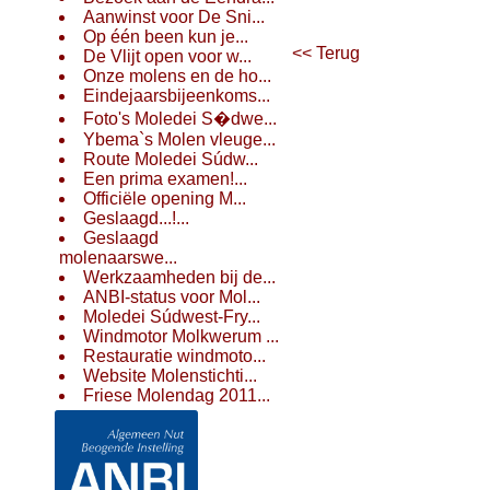
Aanwinst voor De Sni...
Op één been kun je...
<< Terug
De Vlijt open voor w...
Onze molens en de ho...
Eindejaarsbijeenkoms...
Foto's Moledei S�dwe...
Ybema`s Molen vleuge...
Route Moledei Súdw...
Een prima examen!...
Officiële opening M...
Geslaagd...!...
Geslaagd
molenaarswe...
Werkzaamheden bij de...
ANBI-status voor Mol...
Moledei Súdwest-Fry...
Windmotor Molkwerum ...
Restauratie windmoto...
Website Molenstichti...
Friese Molendag 2011...