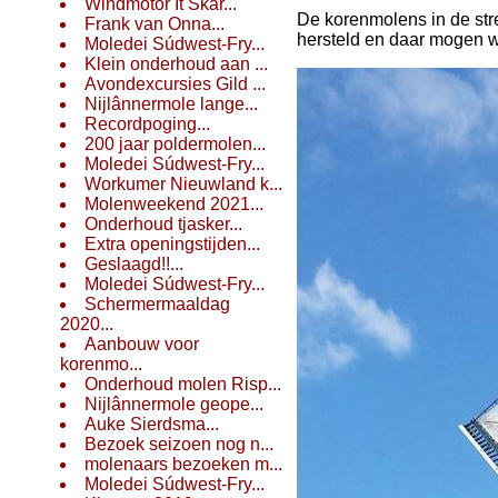
Windmotor It Skar...
De korenmolens in de stre
Frank van Onna...
hersteld en daar mogen we
Moledei Súdwest-Fry...
Klein onderhoud aan ...
Avondexcursies Gild ...
Nijlânnermole lange...
Recordpoging...
200 jaar poldermolen...
Moledei Súdwest-Fry...
Workumer Nieuwland k...
Molenweekend 2021...
Onderhoud tjasker...
Extra openingstijden...
Geslaagd!!...
Moledei Súdwest-Fry...
Schermermaaldag
2020...
Aanbouw voor
korenmo...
Onderhoud molen Risp...
Nijlânnermole geope...
Auke Sierdsma...
Bezoek seizoen nog n...
molenaars bezoeken m...
Moledei Súdwest-Fry...