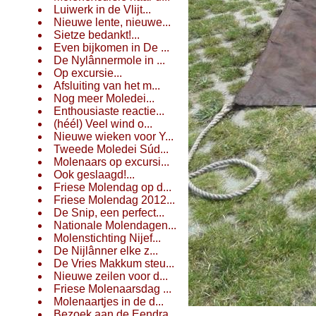
Luiwerk in de Vlijt...
Nieuwe lente, nieuwe...
Sietze bedankt!...
Even bijkomen in De ...
De Nylânnermole in ...
Op excursie...
Afsluiting van het m...
Nog meer Moledei...
Enthousiaste reactie...
(héél) Veel wind o...
Nieuwe wieken voor Y...
Tweede Moledei Súd...
Molenaars op excursi...
Ook geslaagd!...
Friese Molendag op d...
Friese Molendag 2012...
De Snip, een perfect...
Nationale Molendagen...
Molenstichting Nijef...
De Nijlânner elke z...
De Vries Makkum steu...
Nieuwe zeilen voor d...
Friese Molenaarsdag ...
Molenaartjes in de d...
Bezoek aan de Eendra...