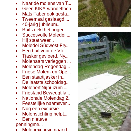
Naar de molens van T...
Geen KIKA-wandeltoch...
Mats Faber ook gesla...
Tweemaal geslaagd!...
40-jarig jubileum...
Buil zoekt het hoger...
Succesvolle Moledei ...
Hij staat weer...
Moledei Súdwest-Fry...
Een buil voor de Vli...
Tjasker gevloerd, Ny...
Molenaars verleggen ...
Molendag-Regendag...
Friese Molen- en Ope...
Een staarttjasker in...
De laatste schooldag...
Molenerf Nijhuizum ...
Friesland Beweegt la...
Nationale Molendag 2...
Feestelijke naamsver...
Nog een excursie.....
Molenstichting helpt...
Een nieuwe
penningme...
Molenexcursie naar d...