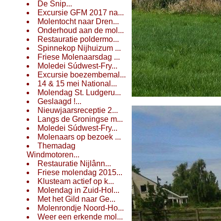
De Snip...
Excursie GFM 2017 na...
Molentocht naar Dren...
Onderhoud aan de mol...
Restauratie poldermo...
Spinnekop Nijhuizum ...
Friese Molenaarsdag ...
Moledei Súdwest-Fry...
Excursie boezembemal...
14 & 15 mei National...
Molendag St. Ludgeru...
Geslaagd !...
Nieuwjaarsreceptie 2...
Langs de Groningse m...
Moledei Súdwest-Fry...
Molenaars op bezoek ...
Themadag
Windmotoren...
Restauratie Nijlânn...
Friese molendag 2015...
Klusteam actief op k...
Molendag in Zuid-Hol...
Met het Gild naar Ge...
Molenrondje Noord-Ho...
Weer een erkende mol...