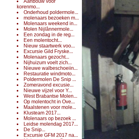
Aanbouw voor
korenmo...
Onderhoud poldermole...
molenaars bezoeken m...
Molenaars weekend in...
Molen Nijlânnermole...
Een zondag in de reg...
Een molentocht...
Nieuw staartwerk voo...
Excursie Gild Fryske...
Molenaars gezocht...
Nijhuizum voelt zich...
Nieuwe walbeschoeiin...
Restauratie windmoto...
Poldermolen De Snip ...
Zomeravond excusie...
Nieuwe vijzel voor Y...
West Brabantse Molen...
Op molentocht in Ove...
Maalstenen voor mole...
Klusteam 2017...
Molenaars op bezoek ...
Leidse molendag 2017...
De Snip...
Excursie GFM 2017 na...