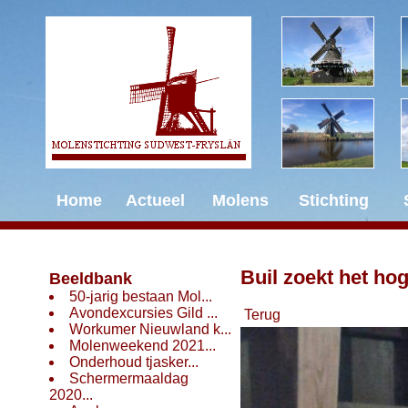
Home
Actueel
Molens
Stichting
Buil zoekt het hog
Beeldbank
50-jarig bestaan Mol...
Avondexcursies Gild ...
Terug
Workumer Nieuwland k...
Molenweekend 2021...
Onderhoud tjasker...
Schermermaaldag
2020...