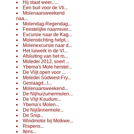
Hij staat weer......
Een buil voor de Vli...
Molenaarsweekend
naa...
Molendag-Regendag...
Feestelijke naamsver...
Excursie naar de Kag...
Molenstichting helpt...
Molenexcursie naar d...
Het luiwerk in de Vl...
Afsluiting van het m...
Moledei 2012, snert ...
Ybema's Mole herstel...
De Vlijt open voor ...
Moledei Súdwest-Fry...
Geslaagd...!...
Molenaarsweekend...
De Nijhuizumermolen...
De Vlijt Koudum...
Ybema's Molen...
De Nijlânnermole...
De Snip...
Windmotor bij Molkwe...
Rispens...
Itens...