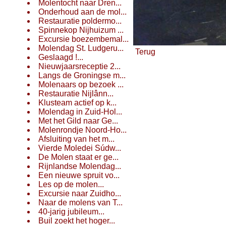
Molentocht naar Dren...
Onderhoud aan de mol...
Restauratie poldermo...
Spinnekop Nijhuizum ...
Excursie boezembemal...
Molendag St. Ludgeru...
Terug
Geslaagd !...
Nieuwjaarsreceptie 2...
Langs de Groningse m...
Molenaars op bezoek ...
Restauratie Nijlânn...
Klusteam actief op k...
Molendag in Zuid-Hol...
Met het Gild naar Ge...
Molenrondje Noord-Ho...
Afsluiting van het m...
Vierde Moledei Súdw...
De Molen staat er ge...
Rijnlandse Molendag...
Een nieuwe spruit vo...
Les op de molen...
Excursie naar Zuidho...
Naar de molens van T...
40-jarig jubileum...
Buil zoekt het hoger...