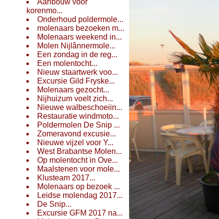
Aanbouw voor
korenmo...
Onderhoud poldermole...
molenaars bezoeken m...
Molenaars weekend in...
Molen Nijlânnermole...
Een zondag in de reg...
Een molentocht...
Nieuw staartwerk voo...
Excursie Gild Fryske...
Molenaars gezocht...
Nijhuizum voelt zich...
Nieuwe walbeschoeiin...
Restauratie windmoto...
Poldermolen De Snip ...
Zomeravond excusie...
Nieuwe vijzel voor Y...
West Brabantse Molen...
Op molentocht in Ove...
Maalstenen voor mole...
Klusteam 2017...
Molenaars op bezoek ...
Leidse molendag 2017...
De Snip...
Excursie GFM 2017 na...