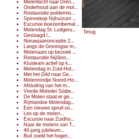
Molentocht naar Dren...
Onderhoud aan de mol...
Restauratie poldermo...
Spinnekop Nijhuizum ...
Excursie boezembemal...
Molendag St. Ludgeru...
Terug
Geslaagd !...
Nieuwjaarsreceptie 2...
Langs de Groningse m...
Molenaars op bezoek ...
Restauratie Nijlânn...
Klusteam actief op k...
Molendag in Zuid-Hol...
Met het Gild naar Ge...
Molenrondje Noord-Ho...
Afsluiting van het m...
Vierde Moledei Súdw...
De Molen staat er ge...
Rijnlandse Molendag...
Een nieuwe spruit vo...
Les op de molen...
Excursie naar Zuidho...
Naar de molens van T...
40-jarig jubileum...
Buil zoekt het hoger...