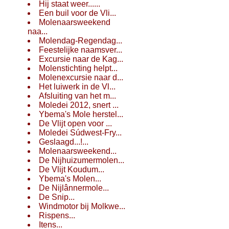
Hij staat weer......
Een buil voor de Vli...
Molenaarsweekend
naa...
Molendag-Regendag...
Feestelijke naamsver...
Excursie naar de Kag...
Molenstichting helpt...
Molenexcursie naar d...
Het luiwerk in de Vl...
Afsluiting van het m...
Moledei 2012, snert ...
Ybema's Mole herstel...
De Vlijt open voor ...
Moledei Súdwest-Fry...
Geslaagd...!...
Molenaarsweekend...
De Nijhuizumermolen...
De Vlijt Koudum...
Ybema's Molen...
De Nijlânnermole...
De Snip...
Windmotor bij Molkwe...
Rispens...
Itens...