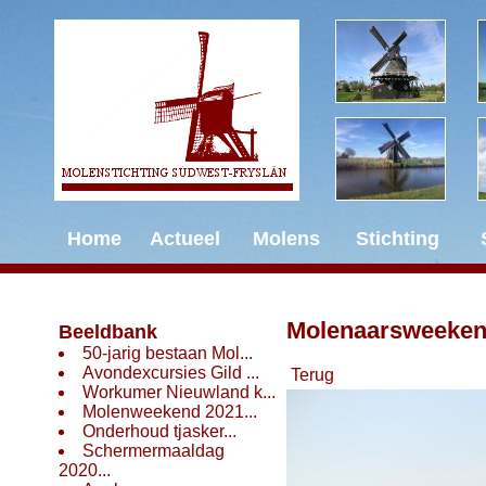
Home
Actueel
Molens
Stichting
Molenaarsweeke
Beeldbank
50-jarig bestaan Mol...
Avondexcursies Gild ...
Terug
Workumer Nieuwland k...
Molenweekend 2021...
Onderhoud tjasker...
Schermermaaldag
2020...